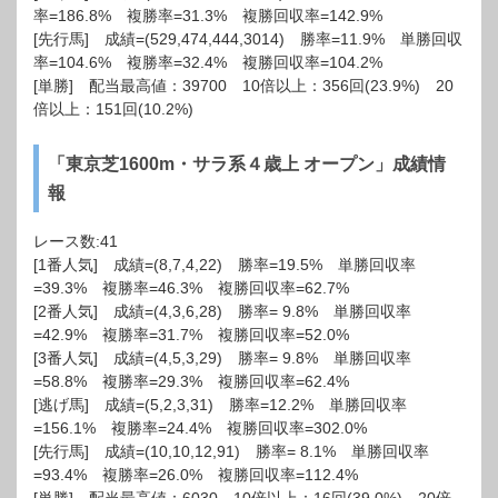
率=186.8% 複勝率=31.3% 複勝回収率=142.9%
[先行馬] 成績=(529,474,444,3014) 勝率=11.9% 単勝回収
率=104.6% 複勝率=32.4% 複勝回収率=104.2%
[単勝] 配当最高値：39700 10倍以上：356回(23.9%) 20
倍以上：151回(10.2%)
「東京芝1600m・サラ系４歳上 オープン」成績情
報
レース数:41
[1番人気] 成績=(8,7,4,22) 勝率=19.5% 単勝回収率
=39.3% 複勝率=46.3% 複勝回収率=62.7%
[2番人気] 成績=(4,3,6,28) 勝率= 9.8% 単勝回収率
=42.9% 複勝率=31.7% 複勝回収率=52.0%
[3番人気] 成績=(4,5,3,29) 勝率= 9.8% 単勝回収率
=58.8% 複勝率=29.3% 複勝回収率=62.4%
[逃げ馬] 成績=(5,2,3,31) 勝率=12.2% 単勝回収率
=156.1% 複勝率=24.4% 複勝回収率=302.0%
[先行馬] 成績=(10,10,12,91) 勝率= 8.1% 単勝回収率
=93.4% 複勝率=26.0% 複勝回収率=112.4%
[単勝] 配当最高値：6030 10倍以上：16回(39.0%) 20倍