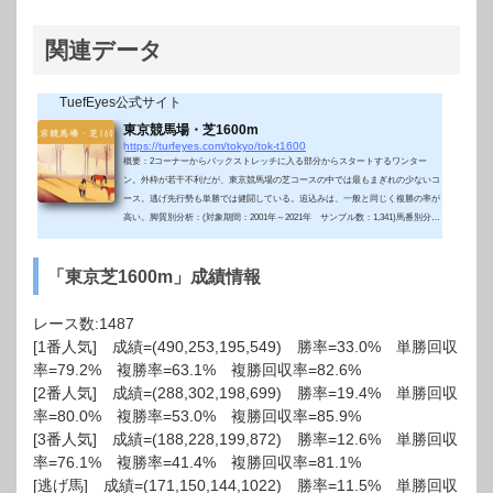
関連データ
TuefEyes公式サイト
東京競馬場・芝1600m
https://turfeyes.com/tokyo/tok-t1600
概要：2コーナーからバックストレッチに入る部分からスタートするワンター
ン。外枠が若干不利だが、東京競馬場の芝コースの中では最もまぎれの少ないコ
ース。逃げ先行勢も単勝では健闘している。追込みは、一般と同じく複勝の率が
高い。脚質別分析：(対象期間：2001年～2021年 サンプル数：1,341)馬番別分析
（単勝）:馬番別分析（複勝）:
「東京芝1600m」成績情報
レース数:1487
[1番人気] 成績=(490,253,195,549) 勝率=33.0% 単勝回収
率=79.2% 複勝率=63.1% 複勝回収率=82.6%
[2番人気] 成績=(288,302,198,699) 勝率=19.4% 単勝回収
率=80.0% 複勝率=53.0% 複勝回収率=85.9%
[3番人気] 成績=(188,228,199,872) 勝率=12.6% 単勝回収
率=76.1% 複勝率=41.4% 複勝回収率=81.1%
[逃げ馬] 成績=(171,150,144,1022) 勝率=11.5% 単勝回収