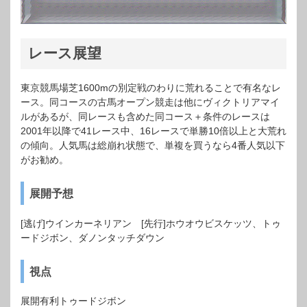
レース展望
東京競馬場芝1600mの別定戦のわりに荒れることで有名なレ
ース。同コースの古馬オープン競走は他にヴィクトリアマイ
ルがあるが、同レースも含めた同コース＋条件のレースは
2001年以降で41レース中、16レースで単勝10倍以上と大荒れ
の傾向。人気馬は総崩れ状態で、単複を買うなら4番人気以下
がお勧め。
展開予想
[逃げ]ウインカーネリアン [先行]ホウオウビスケッツ、トゥ
ードジボン、ダノンタッチダウン
視点
展開有利トゥードジボン