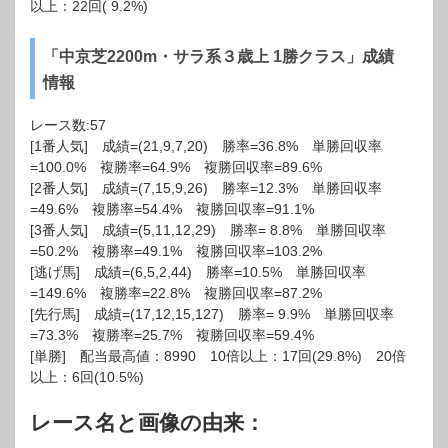
以上：22回( 9.2%)
「中京芝2200m・サラ系３歳上 1勝クラス」成績
情報
レース数:57
[1番人気] 成績=(21,9,7,20) 勝率=36.8% 単勝回収率
=100.0% 複勝率=64.9% 複勝回収率=89.6%
[2番人気] 成績=(7,15,9,26) 勝率=12.3% 単勝回収率
=49.6% 複勝率=54.4% 複勝回収率=91.1%
[3番人気] 成績=(5,11,12,29) 勝率= 8.8% 単勝回収率
=50.2% 複勝率=49.1% 複勝回収率=103.2%
[逃げ馬] 成績=(6,5,2,44) 勝率=10.5% 単勝回収率
=149.6% 複勝率=22.8% 複勝回収率=87.2%
[先行馬] 成績=(17,12,15,127) 勝率= 9.9% 単勝回収率
=73.3% 複勝率=25.7% 複勝回収率=59.4%
[単勝] 配当最高値：8990 10倍以上：17回(29.8%) 20倍
以上：6回(10.5%)
レース名と画像の由来：