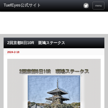
menu
2回京都8日10R 斑鳩ステークス
2024-2-18