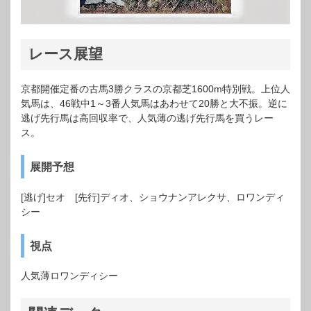
レース展望
京都開催定番の古馬3勝クラスの京都芝1600m特別戦。上位人
気馬は、46戦中1～3番人気馬はあわせて20勝と大不振。逆に
逃げ先行馬は高回収率で、人気薄の逃げ先行馬を買うレー
ス。
展開予想
[逃げ]セオ [先行]ディオ、ショウナンアレクサ、ロワンディ
シー
視点
人気薄ロワンディシー