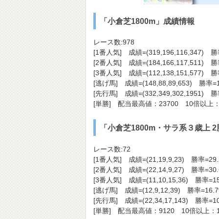
「小倉芝1800m」成績情報
レース数:978
[1番人気] 成績=(319,196,116,347
[2番人気] 成績=(184,166,117,511
[3番人気] 成績=(112,138,151,577
[逃げ馬] 成績=(148,88,89,653) 勝
[先行馬] 成績=(332,349,302,1951
[単勝] 配当最高値：23700 10倍以上：25
「小倉芝1800m・サラ系３歳上 
レース数:72
[1番人気] 成績=(21,19,9,23) 勝率
[2番人気] 成績=(22,14,9,27) 勝率=
[3番人気] 成績=(11,10,15,36) 勝率
[逃げ馬] 成績=(12,9,12,39) 勝率=1
[先行馬] 成績=(22,34,17,143) 勝率
[単勝] 配当最高値：9120 10倍以上：15回