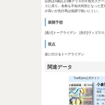
以前は3歳以上3勝クラスの不知火ステー
スに戻り、名称も不知火特別となった芝1
が高いが先行馬は低調で狙いにくい。
展開予想
[逃げ]トーアライデン [先行]ヴィゴ
視点
楽に行けるトーアライデン
関連データ
TuefEyes公式サイト
小倉
https:/
概要：
の距離
回りの
年 サ