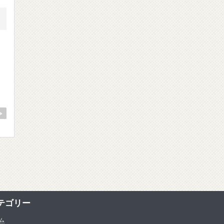
テゴリー
ム