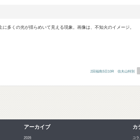
上に多くの光が揺らめいて見える現象。画像は、不知火のイメージ。
2回福島5日10R 信夫山特別
アーカイブ
カ
2026
コラ