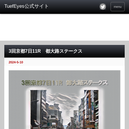
menu
3回京都7日11R 都大路ステークス
2024-5-10