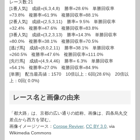
レース数:21
[1番人気] 成績=(6,3,4,8) 勝率=28.6% 単勝回収率
=73.8% 複勝率=61.9% 複勝回収率=88.1%
[2番人気] 成績=(2,5,3,11) 勝率= 9.5% 単勝回収率
=32.4% 複勝率=47.6% 複勝回収率=83.8%
[3番人気] 成績=(3,2,3,13) 勝率=14.3% 単勝回収率
=80.0% 複勝率=38.1% 複勝回収率=70.5%
[逃げ馬] 成績=(8,0,2,11) 勝率=38.1% 単勝回収率
=260.5% 複勝率=47.6% 複勝回収率=111.0%
[先行馬] 成績=(4,9,4,46) 勝率= 6.3% 単勝回収率
=54.1% 複勝率=27.0% 複勝回収率=84.9%
[単勝] 配当最高値：1570 10倍以上：6回(28.6%) 20倍以
上：0回( 0.0%)
レース名と画像の由来
「都大路」は、京都の広い通りの総称。画像は、四条烏丸交
差点から西方を望む。
画像イメージソース：
Corpse Reviver
,
CC BY 3.0
, via
Wikimedia Commons