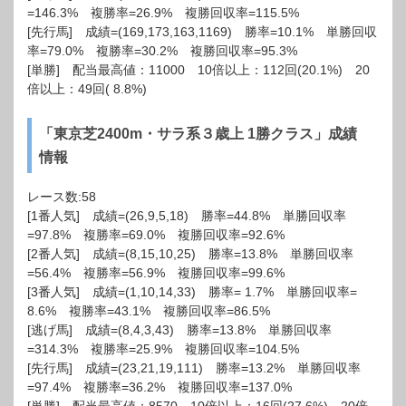
=146.3% 複勝率=26.9% 複勝回収率=115.5%
[先行馬] 成績=(169,173,163,1169) 勝率=10.1% 単勝回収
率=79.0% 複勝率=30.2% 複勝回収率=95.3%
[単勝] 配当最高値：11000 10倍以上：112回(20.1%) 20
倍以上：49回( 8.8%)
「東京芝2400m・サラ系３歳上 1勝クラス」成績
情報
レース数:58
[1番人気] 成績=(26,9,5,18) 勝率=44.8% 単勝回収率
=97.8% 複勝率=69.0% 複勝回収率=92.6%
[2番人気] 成績=(8,15,10,25) 勝率=13.8% 単勝回収率
=56.4% 複勝率=56.9% 複勝回収率=99.6%
[3番人気] 成績=(1,10,14,33) 勝率= 1.7% 単勝回収率=
8.6% 複勝率=43.1% 複勝回収率=86.5%
[逃げ馬] 成績=(8,4,3,43) 勝率=13.8% 単勝回収率
=314.3% 複勝率=25.9% 複勝回収率=104.5%
[先行馬] 成績=(23,21,19,111) 勝率=13.2% 単勝回収率
=97.4% 複勝率=36.2% 複勝回収率=137.0%
[単勝] 配当最高値：8570 10倍以上：16回(27.6%) 20倍