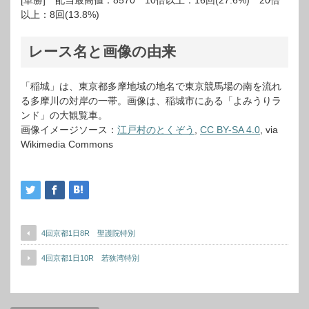
以上：8回(13.8%)
レース名と画像の由来
「稲城」は、東京都多摩地域の地名で東京競馬場の南を流れ
る多摩川の対岸の一帯。画像は、稲城市にある「よみうりラ
ンド」の大観覧車。
画像イメージソース：
江戸村のとくぞう
,
CC BY-SA 4.0
, via
Wikimedia Commons
4回京都1日8R 聖護院特別
4回京都1日10R 若狭湾特別