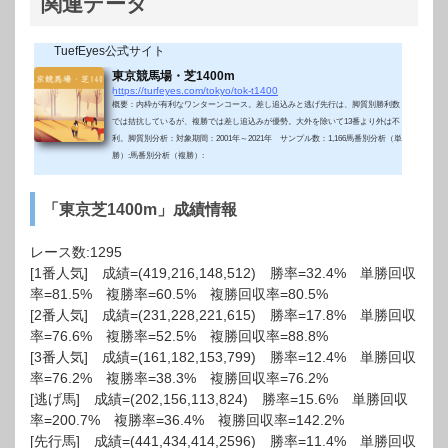
関連データ
TuefEyes公式サイト
東京競馬場・芝1400m
https://turfeyes.com/tokyo/tok-t1400
概要：内枠が有利なワンターンコース。差し追込みと逃げ先行は、脚質別勝利数
では拮抗しているが、複勝では差し追込みが優勢。大外を除いて13番より外は不
利。脚質別分析：対象期間：2001年～2021年 サンプル数：1,166馬番別分析（単
勝）:馬番別分析（複勝）:
「東京芝1400m」成績情報
レース数:1295
[1番人気] 成績=(419,216,148,512) 勝率=32.4% 単勝回収
率=81.5% 複勝率=60.5% 複勝回収率=80.5%
[2番人気] 成績=(231,228,221,615) 勝率=17.8% 単勝回収
率=76.6% 複勝率=52.5% 複勝回収率=88.8%
[3番人気] 成績=(161,182,153,799) 勝率=12.4% 単勝回収
率=76.2% 複勝率=38.3% 複勝回収率=76.2%
[逃げ馬] 成績=(202,156,113,824) 勝率=15.6% 単勝回収
率=200.7% 複勝率=36.4% 複勝回収率=142.2%
[先行馬] 成績=(441,434,414,2596) 勝率=11.4% 単勝回収