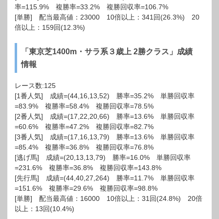
率=115.9% 複勝率=33.2% 複勝回収率=106.7%
[単勝] 配当最高値：23000 10倍以上：341回(26.3%) 20
倍以上：159回(12.3%)
「東京芝1400m・サラ系３歳上 2勝クラス」成績
情報
レース数:125
[1番人気] 成績=(44,16,13,52) 勝率=35.2% 単勝回収率
=83.9% 複勝率=58.4% 複勝回収率=78.5%
[2番人気] 成績=(17,22,20,66) 勝率=13.6% 単勝回収率
=60.6% 複勝率=47.2% 複勝回収率=82.7%
[3番人気] 成績=(17,16,13,79) 勝率=13.6% 単勝回収率
=85.4% 複勝率=36.8% 複勝回収率=76.8%
[逃げ馬] 成績=(20,13,13,79) 勝率=16.0% 単勝回収率
=231.6% 複勝率=36.8% 複勝回収率=143.8%
[先行馬] 成績=(44,40,27,264) 勝率=11.7% 単勝回収率
=151.6% 複勝率=29.6% 複勝回収率=98.8%
[単勝] 配当最高値：16000 10倍以上：31回(24.8%) 20倍
以上：13回(10.4%)