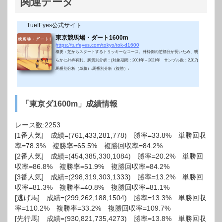
関連データ
TuefEyes公式サイト
東京競馬場・ダート1600m
https://turfeyes.com/tokyo/tok-d1600
概要：芝からスタートするトリッキーなコース。外枠側の芝部分が長いため、明
らかに外枠有利。脚質別分析：(対象期間：2001年～2021年 サンプル数：2,017)
馬番別分析（単勝）:馬番別分析（複勝）:
「東京ダ1600m」成績情報
レース数:2253
[1番人気] 成績=(761,433,281,778) 勝率=33.8% 単勝回収
率=78.3% 複勝率=65.5% 複勝回収率=84.2%
[2番人気] 成績=(454,385,330,1084) 勝率=20.2% 単勝回
収率=86.8% 複勝率=51.9% 複勝回収率=84.2%
[3番人気] 成績=(298,319,303,1333) 勝率=13.2% 単勝回
収率=81.3% 複勝率=40.8% 複勝回収率=81.1%
[逃げ馬] 成績=(299,262,188,1504) 勝率=13.3% 単勝回収
率=110.2% 複勝率=33.2% 複勝回収率=109.7%
[先行馬] 成績=(930,821,735,4273) 勝率=13.8% 単勝回収